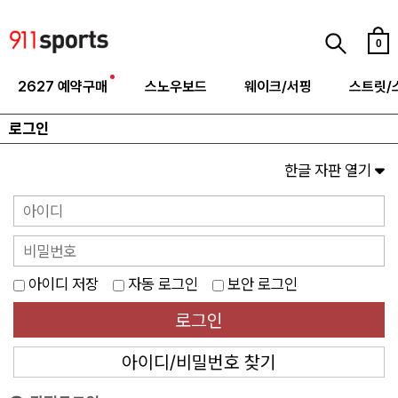
0
2627 예약구매
스노우보드
웨이크/서핑
스트릿/
로그인
한글 자판 열기
아이디 저장
자동 로그인
보안 로그인
로그인
아이디/비밀번호 찾기