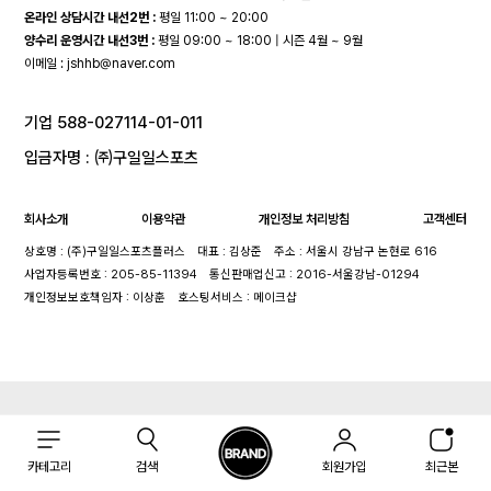
온라인 상담시간 내선2번 :
평일 11:00 ~ 20:00
양수리 운영시간 내선3번 :
평일 09:00 ~ 18:00 | 시즌 4월 ~ 9월
이메일 :
jshhb@naver.com
기업 588-027114-01-011
입금자명 : ㈜구일일스포츠
회사소개
이용약관
개인정보 처리방침
고객센터
상호명 : (주)구일일스포츠플러스
대표 : 김상준
주소 : 서울시 강남구 논현로 616
사업자등록번호 : 205-85-11394
통신판매업신고 : 2016-서울강남-01294
개인정보보호책임자 : 이상훈
호스팅서비스 : 메이크샵
카테고리
검색
회원가입
최근본